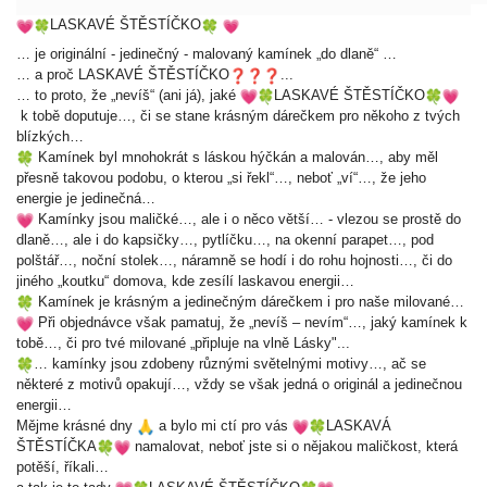
LASKAVÉ ŠTĚSTÍČKO
… je originální - jedinečný - malovaný kamínek „do dlaně“ …
… a proč LASKAVÉ ŠTĚSTÍČKO
️...
… to proto, že „nevíš“ (ani já), jaké
LASKAVÉ ŠTĚSTÍČKO
k tobě doputuje…, či se stane krásným dárečkem pro někoho z tvých
blízkých…
Kamínek byl mnohokrát s láskou hýčkán a malován…, aby měl
přesně takovou podobu, o kterou „si řekl“…, neboť „ví“…, že jeho
energie je jedinečná…
Kamínky jsou maličké…, ale i o něco větší… - vlezou se prostě do
dlaně…, ale i do kapsičky…, pytlíčku…, na okenní parapet…, pod
polštář…, noční stolek…, náramně se hodí i do rohu hojnosti…, či do
jiného „koutku“ domova, kde zesílí laskavou energii…
Kamínek je krásným a jedinečným dárečkem i pro naše milované…
Při objednávce však pamatuj, že „nevíš – nevím“…, jaký kamínek k
tobě…, či pro tvé milované „připluje na vlně Lásky"...
… kamínky jsou zdobeny různými světelnými motivy…, ač se
některé z motivů opakují…, vždy se však jedná o originál a jedinečnou
energii…
Mějme krásné dny
a bylo mi ctí pro vás
LASKAVÁ
ŠTĚSTÍČKA
namalovat, neboť jste si o nějakou maličkost, která
potěší, říkali…