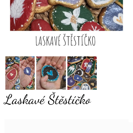
Laskavé Štěstíčko