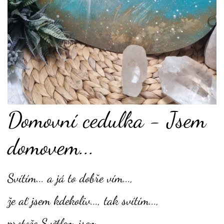
Domovní cedulka - Jsem
domovem...
Svítím... a já to dobře vím...,
že ať jsem kdekoliv..., tak svítím...,
protože Světlem jsem...