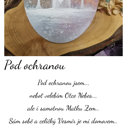
Pod ochranou
Pod ochranou jsem…,
neboť velebím Otce Nebes…,
ale i samotnou Matku Zem…
Sám sobě a celičký Vesmír je mi domovem…