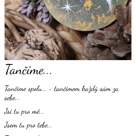
Tančíme...
Tančíme spolu... - tančímem každý sám za
sebe...
Jsi tu pro mě...
Jsem tu pro tebe...