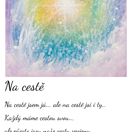
Na cestě
Na cestě jsem já…, ale na cestě jsi i ty…
Každý máme cestou svou…,
ale přesto jsou naše cesty spojeny…