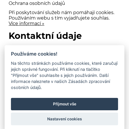
Ochrana osobních údajů
Při poskytování služeb nám pomáhají cookies.
Používáním webu s tím vyjadřujete souhlas.
Více informací »
Kontaktní údaje
Mgr. Jarmila Rollerová
Používáme cookies!
info@cestazasvetlem.cz
Na těchto stránkách používáme cookies, které zaručují
jejich správné fungování. Při kliknutí na tlačítko
+420 603 117 326
"Přijmout vše" souhlasíte s jejich používáním. Další
informace naleznete v našich Zásadách zpracování
IČO: 06543227
osobních údajů.
© Cesta za světlem | Vytvořil
Web z Moravy
|
Příjmout vše
Nastavení cookies
Nastavení cookies