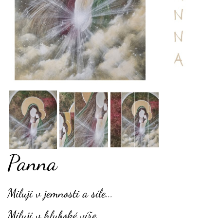
Panna
Miluji v jemnosti a síle...
Miluji v hluboké víře...,