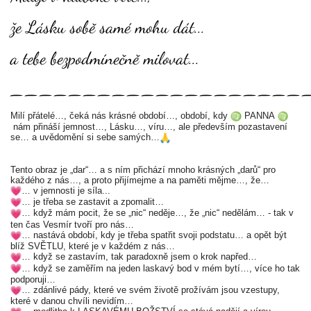
že Lásku sobě samé mohu dát...
a tebe bezpodmínečně milovat...
____________________
Milí přátelé…, čeká nás krásné období…, období, kdy
PANNA
nám přináší jemnost…, Lásku…, víru…, ale především pozastavení
se… a uvědomění si sebe samých…
Tento obraz je „dar“… a s ním přichází mnoho krásných „darů“ pro
každého z nás…, a proto přijímejme a na paměti mějme…, že…
… v jemnosti je síla...
… je třeba se zastavit a zpomalit…
… když mám pocit, že se „nic“ neděje…, že „nic“ nedělám… - tak v
ten čas Vesmír tvoří pro nás…
… nastává období, kdy je třeba spatřit svoji podstatu… a opět být
blíž SVĚTLU, které je v každém z nás…
… když se zastavím, tak paradoxně jsem o krok napřed…
… když se zaměřím na jeden laskavý bod v mém bytí…, více ho tak
podporuji…
… zdánlivé pády, které ve svém životě prožívám jsou vzestupy,
které v danou chvíli nevidím…