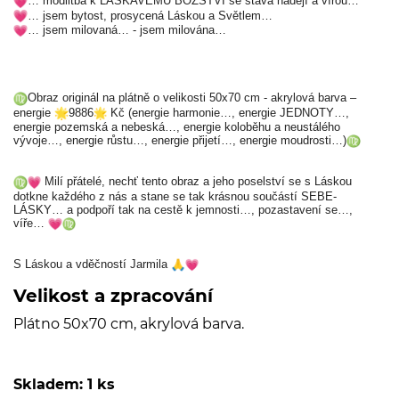
… modlitba k LASKAVÉMU BOŽSTVÍ se stává nadějí a vírou…
… jsem bytost, prosycená Láskou a Světlem…
… jsem milovaná… - jsem milována…
Obraz originál na plátně o velikosti 50x70 cm - akrylová barva –
energie
9886
Kč (energie harmonie…, energie JEDNOTY…,
energie pozemská a nebeská…, energie koloběhu a neustálého
vývoje…, energie růstu…, energie přijetí…, energie moudrosti…)
Milí přátelé, nechť tento obraz a jeho poselství se s Láskou
dotkne každého z nás a stane se tak krásnou součástí SEBE-
LÁSKY… a podpoří tak na cestě k jemnosti…, pozastavení se…,
víře…
S Láskou a vděčností Jarmila
Velikost a zpracování
Plátno 50x70 cm, akrylová barva.
Skladem: 1 ks