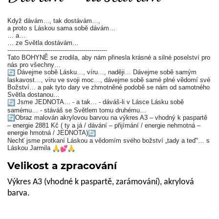
Když dávám…, tak dostávám…,
a proto s Láskou sama sobě dávám…
… a…
… ze Světla dostávám…
---------------------------------------------------
Tato BOHYNĚ se zrodila, aby nám přinesla krásné a silné poselství pro
nás pro všechny…
Dávejme sobě Lásku…, víru…, naději… Dávejme sobě samým
laskavost…, víru ve svoji moc…, dávejme sobě samé plné vědomí své
Božství… a pak tyto dary ve zhmotněné podobě se nám od samotného
Světla dostanou…
Jsme JEDNOTA… - a tak… - dáváš-li v Lásce Lásku sobě
samému… - stáváš se Světlem tomu druhému…
Obraz malován akrylovou barvou na výkres A3 – vhodný k paspartě
– energie 2881 Kč ( ty a já / dávání – přijímání / energie nehmotná –
energie hmotná / JEDNOTA)
Nechť jsme protkaní Láskou a vědomím svého božství „tady a teď“… s
Láskou Jarmila
Velikost a zpracování
Výkres A3 (vhodné k paspartě, zarámování), akrylová
barva.