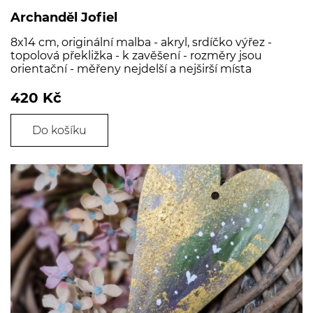
Archanděl Jofiel
8x14 cm, originální malba - akryl, srdíčko výřez -
topolová překližka - k zavěšení - rozměry jsou
orientační - měřeny nejdelší a nejširší místa
420 Kč
Do košíku