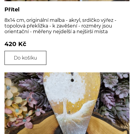
Přítel
8x14 cm, originální malba - akryl, srdíčko výřez -
topolová překližka - k zavěšení - rozměry jsou
orientační - měřeny nejdelší a nejširší místa
420 Kč
Do košíku