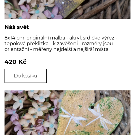
Náš svět
8x14 cm, originální malba - akryl, srdíčko výřez -
topolová překližka - k zavěšení - rozměry jsou
orientační - měřeny nejdelší a nejširší místa
420 Kč
Do košíku