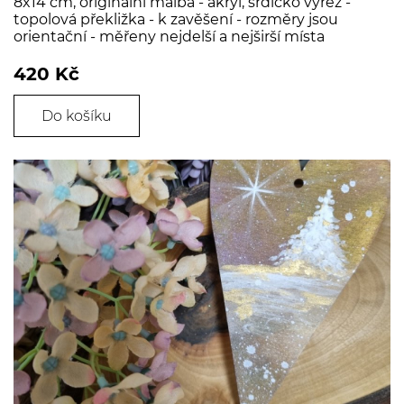
8x14 cm, originální malba - akryl, srdíčko výřez -
topolová překližka - k zavěšení - rozměry jsou
orientační - měřeny nejdelší a nejširší místa
420 Kč
Do košíku