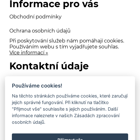
Informace pro vás
Obchodní podmínky
Ochrana osobních údajů
Při poskytování služeb nám pomáhají cookies.
Používáním webu s tím vyjadřujete souhlas.
Více informací »
Kontaktní údaje
Mgr. Jarmila Rollerová
Používáme cookies!
info@cestazasvetlem.cz
Na těchto stránkách používáme cookies, které zaručují
jejich správné fungování. Při kliknutí na tlačítko
+420 603 117 326
"Přijmout vše" souhlasíte s jejich používáním. Další
informace naleznete v našich Zásadách zpracování
IČO: 06543227
osobních údajů.
© Cesta za světlem | Vytvořil
Web z Moravy
|