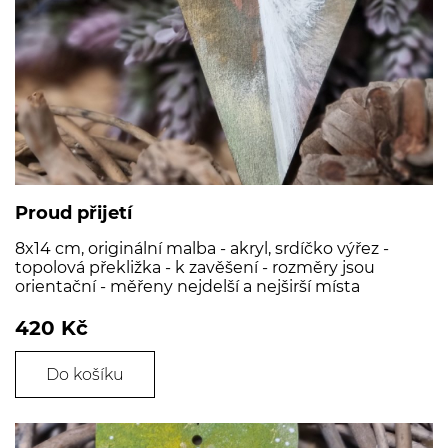
Proud přijetí
8x14 cm, originální malba - akryl, srdíčko výřez -
topolová překližka - k zavěšení - rozměry jsou
orientační - měřeny nejdelší a nejširší místa
420 Kč
Do košíku