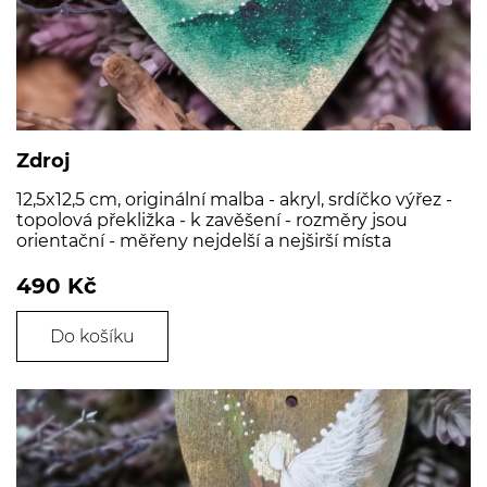
Zdroj
12,5x12,5 cm, originální malba - akryl, srdíčko výřez -
topolová překližka - k zavěšení - rozměry jsou
orientační - měřeny nejdelší a nejširší místa
490 Kč
Do košíku