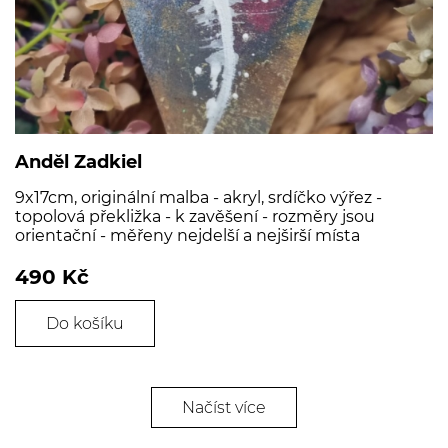
Anděl Zadkiel
9x17cm, originální malba - akryl, srdíčko výřez -
topolová překližka - k zavěšení - rozměry jsou
orientační - měřeny nejdelší a nejširší místa
490 Kč
Do košíku
Načíst více