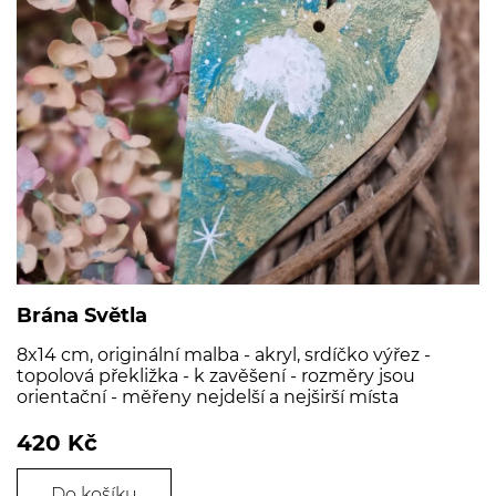
Brána Světla
8x14 cm, originální malba - akryl, srdíčko výřez -
topolová překližka - k zavěšení - rozměry jsou
orientační - měřeny nejdelší a nejširší místa
420 Kč
Do košíku