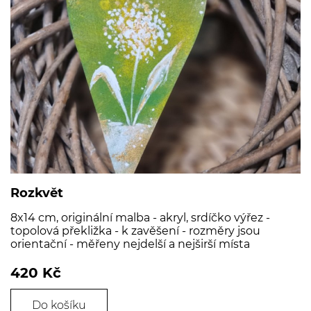
Rozkvět
8x14 cm, originální malba - akryl, srdíčko výřez -
topolová překližka - k zavěšení - rozměry jsou
orientační - měřeny nejdelší a nejširší místa
420 Kč
Do košíku